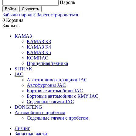
Пароль
Войти
Сбросить
Забыли пароль?
Зарегистрироваться.
0
Корзина
Закрыть
КАМАЗ
КАМАЗ К3
КАМАЗ К4
КАМАЗ К5
КОМПАС
Прицепная техника
SITRAK
JAC
Автотопливозапращики JAC
Автофургоны JAC
Бортовые автомобили JAC
Бортовые автомобили с КМУ JAC
Седельные тягачи JAC
DONGFENG
Автомобили с пробегом
Седельные тягачи с пробегом
Лизинг
Запасные части