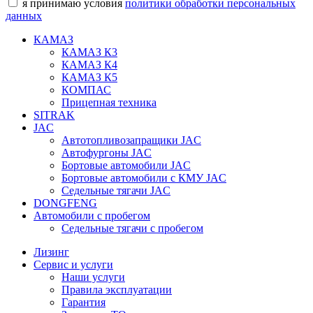
я принимаю условия
политики обработки персональных
данных
КАМАЗ
КАМАЗ К3
КАМАЗ К4
КАМАЗ К5
КОМПАС
Прицепная техника
SITRAK
JAC
Автотопливозапращики JAC
Автофургоны JAC
Бортовые автомобили JAC
Бортовые автомобили с КМУ JAC
Седельные тягачи JAC
DONGFENG
Автомобили с пробегом
Седельные тягачи с пробегом
Лизинг
Сервис и услуги
Наши услуги
Правила эксплуатации
Гарантия