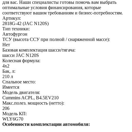
для вас. Наши специалисты готовы помочь вам выбрать
оптимальные условия финансирования, которые
соответствуют вашим требованиям и бизнес-потребностям.
Артикул:
2818G-42 (JAC N120S)
Тип техники:
Автофургон
ТСУ (высота ССУ при полной / снаряженной массе):
Нет
Базовая комплектация шасси/тягача:
шасси JAC N120S
Колесная формула:
4х2
Бак, л:
210 л
Спальное место:
Имеется
Модель двигателя:
Cummins ACPL, B4.5EV210
Макс.полез. мощность (нетто):
206
Модель КП:
WLY6G70
Особенности комплектации автомобиля: