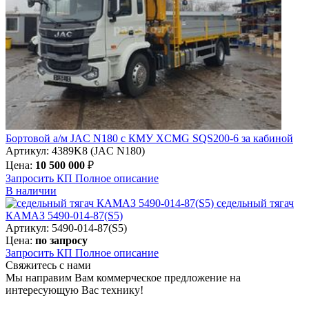
Бортовой а/м JAC N180 c КМУ XCMG SQS200-6 за кабиной
Артикул: 4389K8 (JAC N180)
Цена:
10 500 000
₽
Запросить КП
Полное
описание
В наличии
седельный тягач
КАМАЗ 5490-014-87(S5)
Артикул: 5490-014-87(S5)
Цена:
по запросу
Запросить КП
Полное
описание
Свяжитесь с нами
Мы направим Вам коммерческое предложение на
интересующую Вас технику!