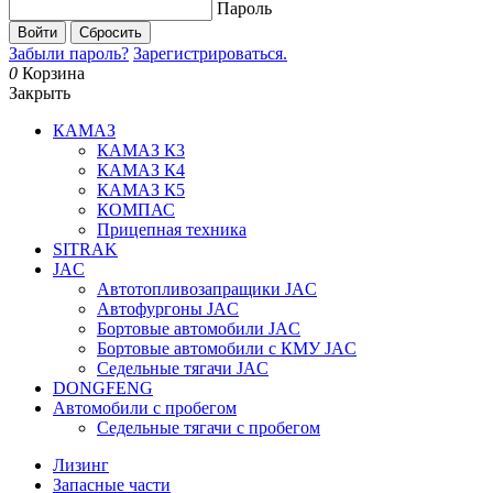
Пароль
Войти
Сбросить
Забыли пароль?
Зарегистрироваться.
0
Корзина
Закрыть
КАМАЗ
КАМАЗ К3
КАМАЗ К4
КАМАЗ К5
КОМПАС
Прицепная техника
SITRAK
JAC
Автотопливозапращики JAC
Автофургоны JAC
Бортовые автомобили JAC
Бортовые автомобили с КМУ JAC
Седельные тягачи JAC
DONGFENG
Автомобили с пробегом
Седельные тягачи с пробегом
Лизинг
Запасные части