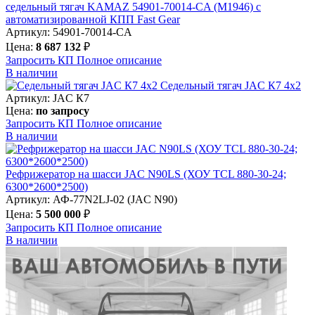
седельный тягач KAMAZ 54901-70014-CA (М1946) с
автоматизированной КПП Fast Gear
Артикул: 54901-70014-CA
Цена:
8 687 132
₽
Запросить КП
Полное
описание
В наличии
Седельный тягач JAC К7 4х2
Артикул: JAC К7
Цена:
по запросу
Запросить КП
Полное
описание
В наличии
Рефрижератор на шасси JAC N90LS (ХОУ TCL 880-30-24;
6300*2600*2500)
Артикул: АФ-77N2LJ-02 (JAC N90)
Цена:
5 500 000
₽
Запросить КП
Полное
описание
В наличии