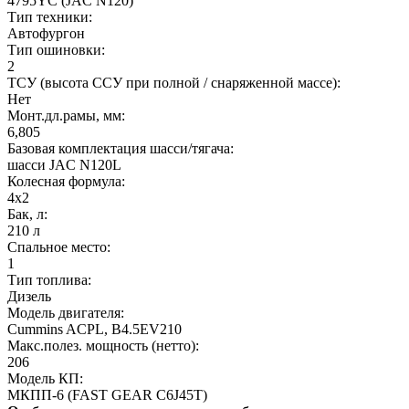
4795YC (JAC N120)
Тип техники:
Автофургон
Тип ошиновки:
2
ТСУ (высота ССУ при полной / снаряженной массе):
Нет
Монт.дл.рамы, мм:
6,805
Базовая комплектация шасси/тягача:
шасси JAC N120L
Колесная формула:
4х2
Бак, л:
210 л
Спальное место:
1
Тип топлива:
Дизель
Модель двигателя:
Cummins ACPL, B4.5EV210
Макс.полез. мощность (нетто):
206
Модель КП:
МКПП-6 (FAST GEAR C6J45T)