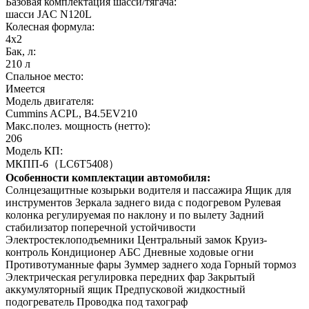
Базовая комплектация шасси/тягача:
шасси JAC N120L
Колесная формула:
4х2
Бак, л:
210 л
Спальное место:
Имеется
Модель двигателя:
Cummins ACPL, B4.5EV210
Макс.полез. мощность (нетто):
206
Модель КП:
МКПП-6（LC6T5408）
Особенности комплектации автомобиля:
Солнцезащитные козырьки водителя и пассажира Ящик для
инструментов Зеркала заднего вида с подогревом Рулевая
колонка регулируемая по наклону и по вылету Задний
стабилизатор поперечной устойчивости
Электростеклоподъемники Центральный замок Круиз-
контроль Кондиционер АБС Дневные ходовые огни
Противотуманные фары Зуммер заднего хода Горный тормоз
Электрическая регулировка передних фар Закрытый
аккумуляторный ящик Предпусковой жидкостный
подогреватель Проводка под тахограф