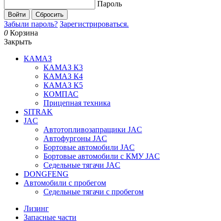
Пароль
Войти
Сбросить
Забыли пароль?
Зарегистрироваться.
0
Корзина
Закрыть
КАМАЗ
КАМАЗ К3
КАМАЗ К4
КАМАЗ К5
КОМПАС
Прицепная техника
SITRAK
JAC
Автотопливозапращики JAC
Автофургоны JAC
Бортовые автомобили JAC
Бортовые автомобили с КМУ JAC
Седельные тягачи JAC
DONGFENG
Автомобили с пробегом
Седельные тягачи с пробегом
Лизинг
Запасные части