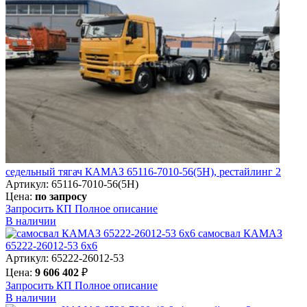
седельный тягач КАМАЗ 65116-7010-56(5Н), рестайлинг 2
Артикул: 65116-7010-56(5Н)
Цена:
по запросу
Запросить КП
Полное
описание
В наличии
самосвал КАМАЗ
65222-26012-53 6х6
Артикул: 65222-26012-53
Цена:
9 606 402
₽
Запросить КП
Полное
описание
В наличии