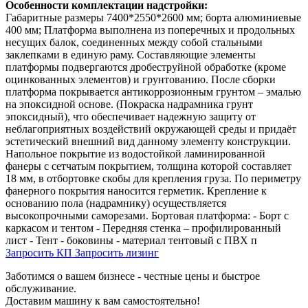
Особенности комплектации надстройки:
Габаритные размеры 7400*2550*2600 мм; борта алюминиевые
400 мм; Платформа выполнена из поперечных и продольных
несущих балок, соединенных между собой стальными
заклепками в единую раму. Составляющие элементы
платформы подвергаются дробеструйной обработке (кроме
оцинкованных элементов) и грунтованию. После сборки
платформа покрывается антикоррозионным грунтом – эмалью
на эпоксидной основе. (Покраска надрамника грунт
эпоксидный), что обеспечивает надежную защиту от
неблагоприятных воздействий окружающей среды и придаёт
эстетический внешний вид данному элементу конструкции.
Напольное покрытие из водостойкой ламинированной
фанеры с сетчатым покрытием, толщина которой составляет
18 мм, в отбортовке скобы для крепления груза. По периметру
фанерного покрытия наносится герметик. Крепление к
основанию пола (надрамнику) осуществляется
высокопрочными саморезами. Бортовая платформа: - Борт с
каркасом и тентом - Передняя стенка – профилированный
лист - Тент - боковины - материал тентовый с ПВХ п
Запросить КП
Запросить лизинг
Заботимся о вашем бизнесе - честные цены и быстрое
обслуживание.
Доставим машину к вам самостоятельно!