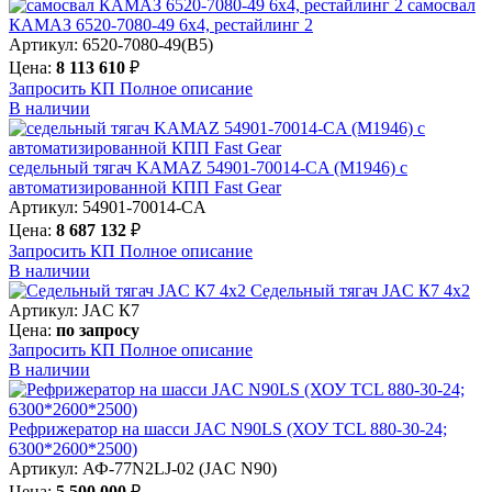
самосвал
КАМАЗ 6520-7080-49 6х4, рестайлинг 2
Артикул: 6520-7080-49(B5)
Цена:
8 113 610
₽
Запросить КП
Полное
описание
В наличии
седельный тягач KAMAZ 54901-70014-CA (М1946) с
автоматизированной КПП Fast Gear
Артикул: 54901-70014-CA
Цена:
8 687 132
₽
Запросить КП
Полное
описание
В наличии
Седельный тягач JAC К7 4х2
Артикул: JAC К7
Цена:
по запросу
Запросить КП
Полное
описание
В наличии
Рефрижератор на шасси JAC N90LS (ХОУ TCL 880-30-24;
6300*2600*2500)
Артикул: АФ-77N2LJ-02 (JAC N90)
Цена:
5 500 000
₽