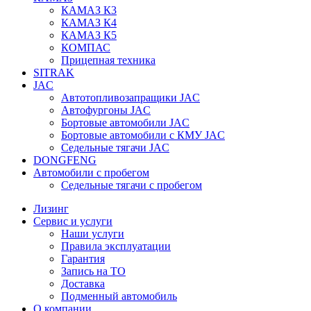
КАМАЗ К3
КАМАЗ К4
КАМАЗ К5
КОМПАС
Прицепная техника
SITRAK
JAC
Автотопливозапращики JAC
Автофургоны JAC
Бортовые автомобили JAC
Бортовые автомобили с КМУ JAC
Седельные тягачи JAC
DONGFENG
Автомобили с пробегом
Седельные тягачи с пробегом
Лизинг
Сервис и услуги
Наши услуги
Правила эксплуатации
Гарантия
Запись на ТО
Доставка
Подменный автомобиль
О компании