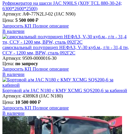
Рефрижератор на шасси JAC N90LS (ХОУ TCL 880-30-24;
6300*2600*2500)
Артикул: АФ-77N2LJ-02 (JAC N90)
Цена:
5 500 000
₽
Запросить КП
Полное
описание
В наличии
самосвальный полуприцеп НЕФАЗ, V-30 куб.м., г/п - 31,4 тн,
ССУ - 1200 мм, BPW, сталь 092Г2С
Артикул: 9509-0000016-30
Цена:
по запросу
Запросить КП
Полное
описание
В наличии
Бортовой а/м JAC N180 c КМУ XCMG SQS200-6 за кабиной
Артикул: 4389K8 (JAC N180)
Цена:
10 500 000
₽
Запросить КП
Полное
описание
В наличии