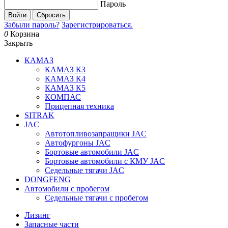
Пароль
Войти
Сбросить
Забыли пароль?
Зарегистрироваться.
0
Корзина
Закрыть
КАМАЗ
КАМАЗ К3
КАМАЗ К4
КАМАЗ К5
КОМПАС
Прицепная техника
SITRAK
JAC
Автотопливозапращики JAC
Автофургоны JAC
Бортовые автомобили JAC
Бортовые автомобили с КМУ JAC
Седельные тягачи JAC
DONGFENG
Автомобили с пробегом
Седельные тягачи с пробегом
Лизинг
Запасные части