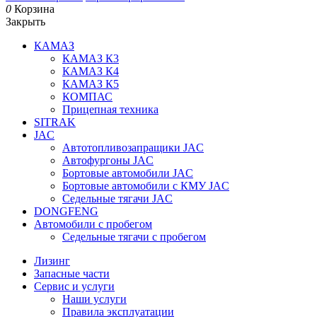
0
Корзина
Закрыть
КАМАЗ
КАМАЗ К3
КАМАЗ К4
КАМАЗ К5
КОМПАС
Прицепная техника
SITRAK
JAC
Автотопливозапращики JAC
Автофургоны JAC
Бортовые автомобили JAC
Бортовые автомобили с КМУ JAC
Седельные тягачи JAC
DONGFENG
Автомобили с пробегом
Седельные тягачи с пробегом
Лизинг
Запасные части
Сервис и услуги
Наши услуги
Правила эксплуатации