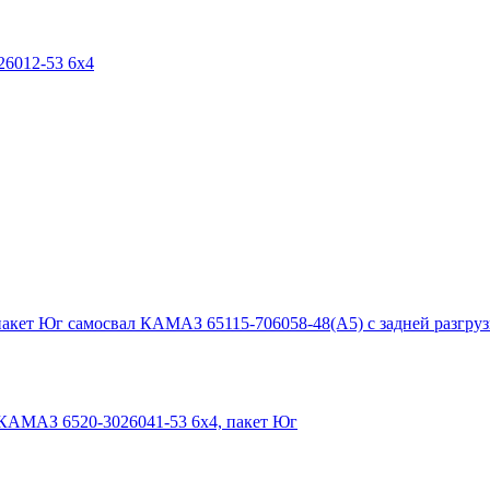
6012-53 6х4
самосвал КАМАЗ 65115-706058-48(A5) с задней разгруз
КАМАЗ 6520-3026041-53 6х4, пакет Юг