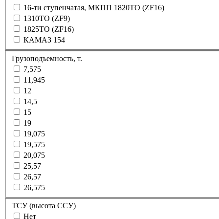
16-ти ступенчатая, МКПП 1820ТО (ZF16)
1310ТО (ZF9)
1825ТО (ZF16)
КАМАЗ 154
Грузоподъемность, т.
7,575
11,945
12
14,5
15
19
19,075
19,575
20,075
25,57
26,57
26,575
ТСУ (высота ССУ)
Нет