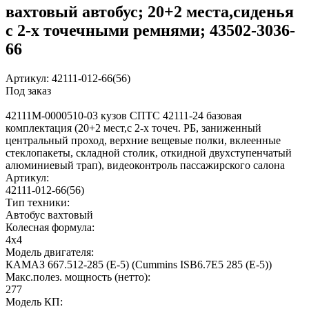
вахтовый автобус; 20+2 места,сиденья
с 2-х точечными ремнями; 43502-3036-
66
Артикул: 42111-012-66(56)
Под заказ
42111М-0000510-03 кузов СПТС 42111-24 базовая
комплектация (20+2 мест,с 2-х точеч. РБ, заниженный
центральный проход, верхние вещевые полки, вклеенные
стеклопакеты, складной столик, откидной двухступенчатый
алюминиевый трап), видеоконтроль пассажирского салона
Артикул:
42111-012-66(56)
Тип техники:
Автобус вахтовый
Колесная формула:
4х4
Модель двигателя:
КАМАЗ 667.512-285 (Е-5) (Cummins ISB6.7E5 285 (Е-5))
Макс.полез. мощность (нетто):
277
Модель КП: