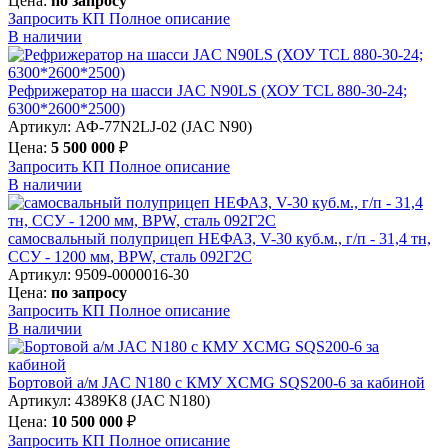
Цена:
по запросу
Запросить КП
Полное
описание
В наличии
Рефрижератор на шасси JAC N90LS (ХОУ TCL 880-30-24;
6300*2600*2500)
Артикул: АФ-77N2LJ-02 (JAC N90)
Цена:
5 500 000
₽
Запросить КП
Полное
описание
В наличии
самосвальный полуприцеп НЕФАЗ, V-30 куб.м., г/п - 31,4 тн,
ССУ - 1200 мм, BPW, сталь 092Г2С
Артикул: 9509-0000016-30
Цена:
по запросу
Запросить КП
Полное
описание
В наличии
Бортовой а/м JAC N180 c КМУ XCMG SQS200-6 за кабиной
Артикул: 4389K8 (JAC N180)
Цена:
10 500 000
₽
Запросить КП
Полное
описание