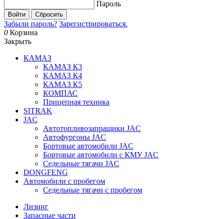
Пароль
Войти
Сбросить
Забыли пароль?
Зарегистрироваться.
0
Корзина
Закрыть
КАМАЗ
КАМАЗ К3
КАМАЗ К4
КАМАЗ К5
КОМПАС
Прицепная техника
SITRAK
JAC
Автотопливозапращики JAC
Автофургоны JAC
Бортовые автомобили JAC
Бортовые автомобили с КМУ JAC
Седельные тягачи JAC
DONGFENG
Автомобили с пробегом
Седельные тягачи с пробегом
Лизинг
Запасные части