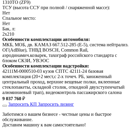
1310ТО (ZF9)
ТСУ (высота ССУ при полной / снаряженной массе):
Нет
Спальное место:
Нет
Бак, л:
2х210
Особенности комплектации автомобиля:
МКБ, МОБ, дв. КАМАЗ 667.512-285 (Е-5), система нейтрализ.
ОГ(AdBlue), ТНВД BOSCH, Common Rail,
аэродинамич.козырек, тахограф российского стандарта с
блоком СКЗИ, УВЭОС
Особенности комплектации надстройки:
42111М-0000510-03 кузов СПТС 42111-24 базовая
комплектация (20+2 мест,с 2-х точеч. РБ, заниженный
центральный проход, верхние вещевые полки, вклеенные
стеклопакеты, складной столик, откидной двухступенчатый
алюминиевый трап), видеоконтроль пассажирского салона
9 037 760
₽
Запросить КП
Запросить лизинг
Заботимся о вашем бизнесе - честные цены и быстрое
обслуживание.
Доставим машину к вам самостоятельно!