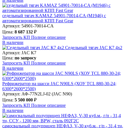
В наличии
седельный тягач KAMAZ 54901-70014-CA (М1946) с
автоматизированной КПП Fast Gear
Артикул: 54901-70014-CA
Цена:
8 687 132
₽
Запросить КП
Полное
описание
В наличии
Седельный тягач JAC К7 4х2
Артикул: JAC К7
Цена:
по запросу
Запросить КП
Полное
описание
В наличии
Рефрижератор на шасси JAC N90LS (ХОУ TCL 880-30-24;
6300*2600*2500)
Артикул: АФ-77N2LJ-02 (JAC N90)
Цена:
5 500 000
₽
Запросить КП
Полное
описание
В наличии
самосвальный полуприцеп НЕФАЗ, V-30 куб.м., г/п - 31,4 тн,