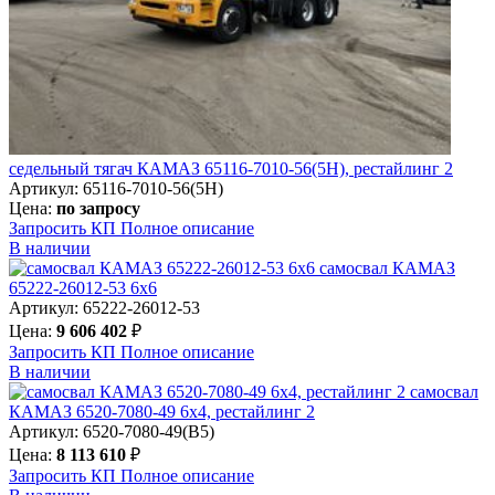
седельный тягач КАМАЗ 65116-7010-56(5Н), рестайлинг 2
Артикул: 65116-7010-56(5Н)
Цена:
по запросу
Запросить КП
Полное
описание
В наличии
самосвал КАМАЗ
65222-26012-53 6х6
Артикул: 65222-26012-53
Цена:
9 606 402
₽
Запросить КП
Полное
описание
В наличии
самосвал
КАМАЗ 6520-7080-49 6х4, рестайлинг 2
Артикул: 6520-7080-49(B5)
Цена:
8 113 610
₽
Запросить КП
Полное
описание