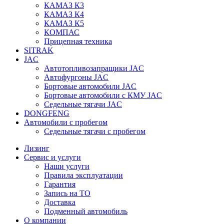
КАМАЗ К3
КАМАЗ К4
КАМАЗ К5
КОМПАС
Прицепная техника
SITRAK
JAC
Автотопливозапращики JAC
Автофургоны JAC
Бортовые автомобили JAC
Бортовые автомобили с КМУ JAC
Седельные тягачи JAC
DONGFENG
Автомобили с пробегом
Седельные тягачи с пробегом
Лизинг
Сервис и услуги
Наши услуги
Правила эксплуатации
Гарантия
Запись на ТО
Доставка
Подменный автомобиль
О компании