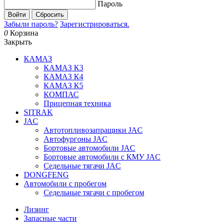
Пароль
Войти
Сбросить
Забыли пароль?
Зарегистрироваться.
0
Корзина
Закрыть
КАМАЗ
КАМАЗ К3
КАМАЗ К4
КАМАЗ К5
КОМПАС
Прицепная техника
SITRAK
JAC
Автотопливозапращики JAC
Автофургоны JAC
Бортовые автомобили JAC
Бортовые автомобили с КМУ JAC
Седельные тягачи JAC
DONGFENG
Автомобили с пробегом
Седельные тягачи с пробегом
Лизинг
Запасные части