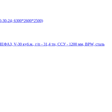
-30-24; 6300*2600*2500)
ФАЗ, V-30 куб.м., г/п - 31,4 тн, ССУ - 1200 мм, BPW, сталь