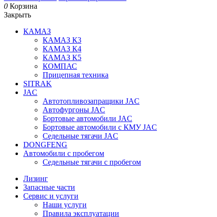
0
Корзина
Закрыть
КАМАЗ
КАМАЗ К3
КАМАЗ К4
КАМАЗ К5
КОМПАС
Прицепная техника
SITRAK
JAC
Автотопливозапращики JAC
Автофургоны JAC
Бортовые автомобили JAC
Бортовые автомобили с КМУ JAC
Седельные тягачи JAC
DONGFENG
Автомобили с пробегом
Седельные тягачи с пробегом
Лизинг
Запасные части
Сервис и услуги
Наши услуги
Правила эксплуатации