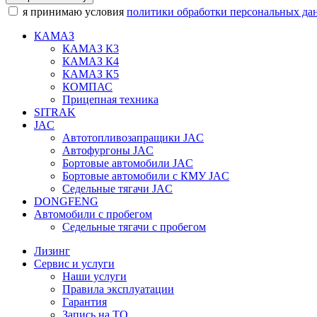
я принимаю условия
политики обработки персональных да
КАМАЗ
КАМАЗ К3
КАМАЗ К4
КАМАЗ К5
КОМПАС
Прицепная техника
SITRAK
JAC
Автотопливозапращики JAC
Автофургоны JAC
Бортовые автомобили JAC
Бортовые автомобили с КМУ JAC
Седельные тягачи JAC
DONGFENG
Автомобили с пробегом
Седельные тягачи с пробегом
Лизинг
Сервис и услуги
Наши услуги
Правила эксплуатации
Гарантия
Запись на ТО