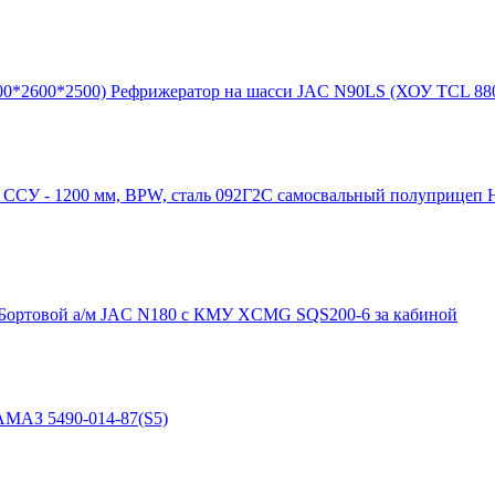
Рефрижератор на шасси JAC N90LS (ХОУ TCL 880
самосвальный полуприцеп НЕ
Бортовой а/м JAC N180 c КМУ XCMG SQS200-6 за кабиной
АМАЗ 5490-014-87(S5)