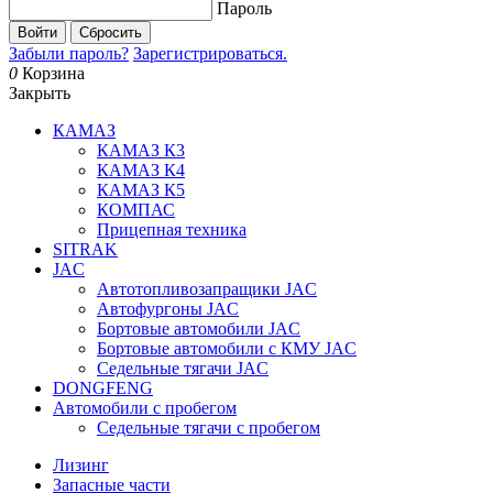
Пароль
Войти
Сбросить
Забыли пароль?
Зарегистрироваться.
0
Корзина
Закрыть
КАМАЗ
КАМАЗ К3
КАМАЗ К4
КАМАЗ К5
КОМПАС
Прицепная техника
SITRAK
JAC
Автотопливозапращики JAC
Автофургоны JAC
Бортовые автомобили JAC
Бортовые автомобили с КМУ JAC
Седельные тягачи JAC
DONGFENG
Автомобили с пробегом
Седельные тягачи с пробегом
Лизинг
Запасные части