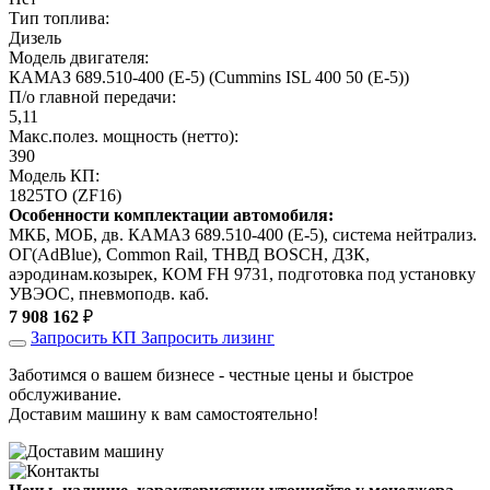
Тип топлива:
Дизель
Модель двигателя:
КАМАЗ 689.510-400 (Е-5) (Cummins ISL 400 50 (Е-5))
П/о главной передачи:
5,11
Макс.полез. мощность (нетто):
390
Модель КП:
1825ТО (ZF16)
Особенности комплектации автомобиля:
МКБ, МОБ, дв. КАМАЗ 689.510-400 (Е-5), система нейтрализ.
ОГ(AdBlue), Common Rail, ТНВД BOSCH, ДЗК,
аэродинам.козырек, КОМ FH 9731, подготовка под установку
УВЭОС, пневмоподв. каб.
7 908 162
₽
Запросить КП
Запросить лизинг
Заботимся о вашем бизнесе - честные цены и быстрое
обслуживание.
Доставим машину к вам самостоятельно!