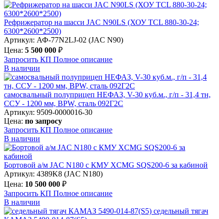
Рефрижератор на шасси JAC N90LS (ХОУ TCL 880-30-24;
6300*2600*2500)
Артикул: АФ-77N2LJ-02 (JAC N90)
Цена:
5 500 000
₽
Запросить КП
Полное
описание
В наличии
самосвальный полуприцеп НЕФАЗ, V-30 куб.м., г/п - 31,4 тн,
ССУ - 1200 мм, BPW, сталь 092Г2С
Артикул: 9509-0000016-30
Цена:
по запросу
Запросить КП
Полное
описание
В наличии
Бортовой а/м JAC N180 c КМУ XCMG SQS200-6 за кабиной
Артикул: 4389K8 (JAC N180)
Цена:
10 500 000
₽
Запросить КП
Полное
описание
В наличии
седельный тягач