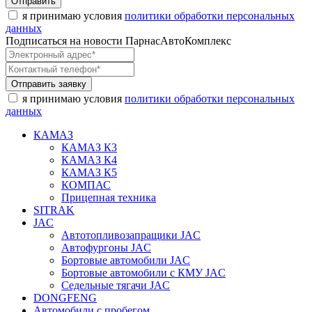
Отправить
я принимаю условия
политики обработки персональных
данных
Подписаться на новости ПарнасАвтоКомплекс
Отправить заявку
я принимаю условия
политики обработки персональных
данных
КАМАЗ
КАМАЗ К3
КАМАЗ К4
КАМАЗ К5
КОМПАС
Прицепная техника
SITRAK
JAC
Автотопливозапращики JAC
Автофургоны JAC
Бортовые автомобили JAC
Бортовые автомобили с КМУ JAC
Седельные тягачи JAC
DONGFENG
Автомобили с пробегом