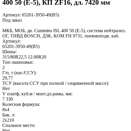
400 50 (Е-5), КП ZF16, дл. 7420 мм
Артикул: 65201-3950-49(B5)
Под заказ
МКБ, МОБ, дв. Cummins ISL 400 50 (Е-5), система нейтрализ.
ОГ, ТНВД BOSCH, ДЗК, КОМ FH 9731, пневмоподв. каб.
Артикул:
65201-3950-49(B5)
Шины:
315/80R22,5 12.00R20
Тип ошиновки:
2
Г/п, т (наг./ССУ):
29,77
ТСУ (высота ССУ при полной / снаряженной массе):
Нет
V платф, куб.м / монт.дл.рамы, мм:
7 330
Колесная формула:
8х4
Бак, л:
2х210
Спальное место:
Нет